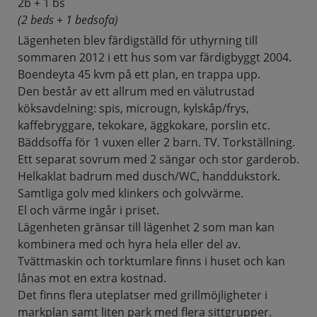
2b + 1 bs
(2 beds + 1 bedsofa)
Lägenheten blev färdigställd för uthyrning till
sommaren 2012 i ett hus som var färdigbyggt 2004.
Boendeyta 45 kvm på ett plan, en trappa upp.
Den består av ett allrum med en välutrustad
köksavdelning: spis, microugn, kylskåp/frys,
kaffebryggare, tekokare, äggkokare, porslin etc.
Bäddsoffa för 1 vuxen eller 2 barn. TV. Torkställning.
Ett separat sovrum med 2 sängar och stor garderob.
Helkaklat badrum med dusch/WC, handdukstork.
Samtliga golv med klinkers och golvvärme.
El och värme ingår i priset.
Lägenheten gränsar till lägenhet 2 som man kan
kombinera med och hyra hela eller del av.
Tvättmaskin och torktumlare finns i huset och kan
lånas mot en extra kostnad.
Det finns flera uteplatser med grillmöjligheter i
markplan samt liten park med flera sittgrupper.