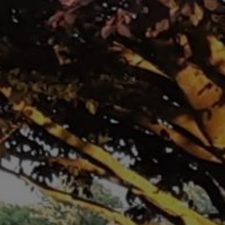
RUM I HUS 1
HISTORIK
HYRESVILLKOR
GALLERI
LÄNKAR
KONTAKT