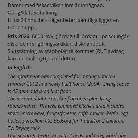
Damm med fiskar vilken inte är inhägnad.
Gung/klätterställning.
I Hus 2 finns det 4 lägenheter, samtliga ligger en
trappa upp.
Pris 2026:
6600 kr/v, (lördag till lördag). I priset ingår
disk- och rengöringsartiklar, diskhandduk.
Slutstädning av städbolag tillkommer (RUT avdrag
kan normalt nyttjas till detta).
In English
The apartment was completed for renting until the
summer 2012 in a newly built house (2004). Living space
is 45 sqm and is on first floor.
The accomodation consist of an open plan living
room/kitchen. The well equipped kitchen area includes
stove, microwave, fridge/freezer, coffe maker, kettle, egg
boiler, porcellain etc. Bedsofa for 1 adult or 2 children.
TV. Drying rack.
One separate bedroom with 2 beds and a big wardrobe.