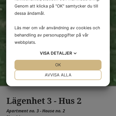
Genom att klicka på "OK" samtycker du till
dessa ändamål.
Läs mer om vår användning av cookies och
behandling av personuppgifter på vår
webbplats.
VISA
DETALJER
JA
NEJ
OK
JA
NEJ
NÖDVÄNDIG
INSTÄLLNINGAR
AVVISA ALLA
JA
NEJ
JA
NEJ
MARKNADSFÖRING
STATISTIK
Lägenhet 3 - Hus 2
Apartment no. 3 - House no. 2